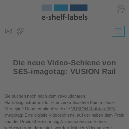
Deutsch
English
Česky
Die neue Video-Schiene von
Magyar
Slovenščina
SES-imagotag: VUSION Rail
Nederlands
Sie suchen noch nach dem revolutionären
Marketinginstrument für eine verkaufsaktive Point-of-Sale
Strategie? Dann empfiehlt sich die
VUSION Rail von SES
imagotag: Eine digitale Videoschiene
, auf der neben dem Preis
und der Produktbezeichnung Animationen und Videos
werbewirksam dargestellt werden. Mit der Videoschiene