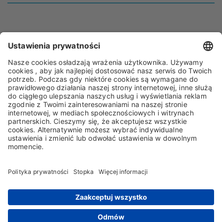
IMPRINT
OCHRONA DANYCH
OGÓLNE WARUNKIU WSPÓŁPRACY
OGÓLNE WARUNKI DOSTAWY