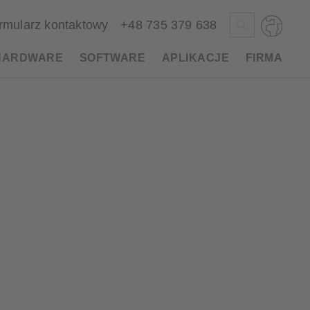
rmularz kontaktowy
+48 735 379 638
HARDWARE
SOFTWARE
APLIKACJE
FIRMA
Deutsch
English
Česky
Magyar
Slovenščina
Nederlands