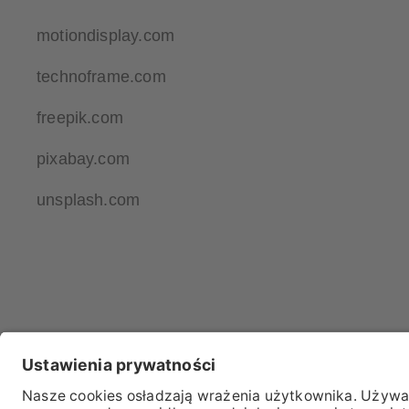
motiondisplay.com
technoframe.com
freepik.com
pixabay.com
unsplash.com
IMPRINT
OCHRON