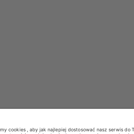
A DANYCH
OGÓLNE WARUNKIU WSPÓŁPRACY
OGÓLN