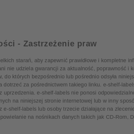
ości - Zastrzeżenie praw
lkich starań, aby zapewnić prawidłowe i kompletne info
ani nie udziela gwarancji za aktualność, poprawność i 
w, do których bezpośrednio lub pośrednio odsyła niniejs
na dotrzeć za pośrednictwem takiego linku. e-shelf-la
 uprzedzenia. e-shelf-labels nie ponosi odpowiedzialn
nych na niniejszej stronie internetowej lub w inny spo
z e-shelf-labels lub osoby trzecie działające na zlecen
z powielanie na nośnikach danych takich jak CD-Rom, 