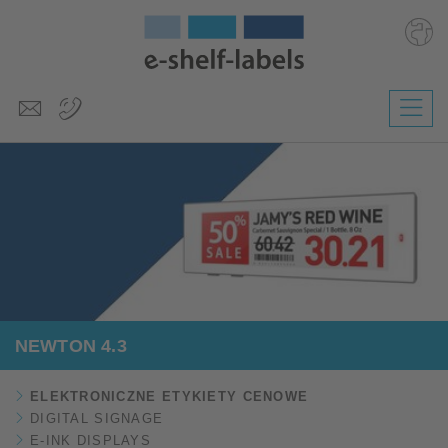
Deutsch
English
Česky
Magyar
Slovenščina
Nederlands
NEWTON 4.3
ELEKTRONICZNE ETYKIETY CENOWE
DIGITAL SIGNAGE
E-INK DISPLAYS