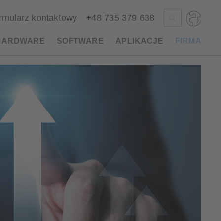
rmularz kontaktowy
+48 735 379 638
HARDWARE
SOFTWARE
APLIKACJE
FIRMA
Deutsch
English
Česky
Magyar
Slovenščina
Nederlands