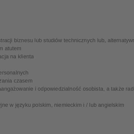
racji biznesu lub studiów technicznych lub, alternatyw
m atutem
cja na klienta
personalnych
dzania czasem
angażowanie i odpowiedzialność osobista, a także ra
ne w języku polskim, niemieckim i / lub angielskim