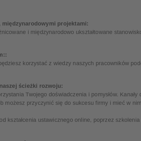
, międzynarodowymi projektami:
różnicowane i międzynarodowo ukształtowane stanowisk
m::
 będziesz korzystać z wiedzy naszych pracowników pod
aszej ścieżki rozwoju:
zystania Twojego doświadczenia i pomysłów. Kanały de
b możesz przyczynić się do sukcesu firmy i mieć w nim
- od kształcenia ustawicznego online, poprzez szkoleni