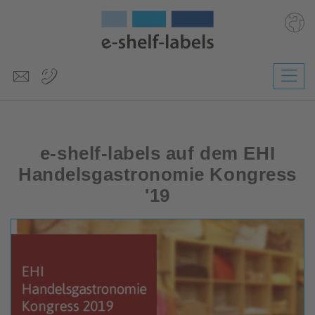
Deutsch
English
Česky
e-shelf-labels auf dem EHI
Magyar
Slovenščina
Handelsgastronomie Kongress
'19
Nederlands